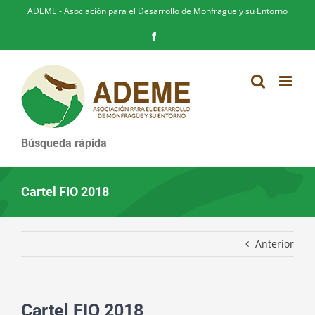
Saltar
ADEME - Asociación para el Desarrollo de Monfragüe y su Entorno
al
contenido
Facebook
Búsqueda rápida
Cartel FIO 2018
Anterior
Cartel FIO 2018