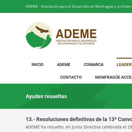
Saltar
ADEME - Asociación para el Desarrollo de Monfragüe y su Entor
al
contenido
INICIO
ADEME
COMARCA
LEADER
CONTACTO
MONFRAGÜE ACCE
Ayudas resueltas
13.- Resoluciones definitivas de la 13ª Co
ADEME ha resuelto, en Junta Directiva celebrada el 