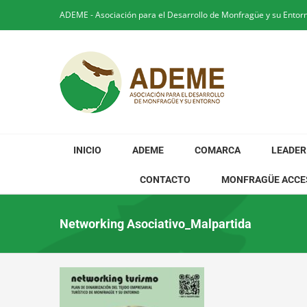
Saltar
ADEME - Asociación para el Desarrollo de Monfragüe y su Entor
al
contenido
INICIO
ADEME
COMARCA
LEADER
CONTACTO
MONFRAGÜE ACCE
Networking Asociativo_Malpartida