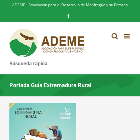
Saltar
ADEME - Asociación para el Desarrollo de Monfragüe y su Entorno
al
contenido
Facebook
Búsqueda rápida
Portada Guía Extremadura Rural