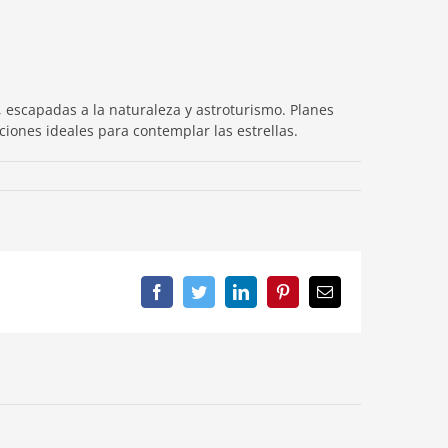
, escapadas a la naturaleza y astrotur
ismo. Planes
iones ideales para contemplar las estrellas.
Facebook
Twitter
LinkedIn
Pinterest
Correo
electrónico