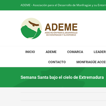
Saltar
ADEME - Asociación para el Desarrollo de Monfragüe y su Entor
al
contenido
INICIO
ADEME
COMARCA
LEADER
CONTACTO
MONFRAGÜE ACCE
Semana Santa bajo el cielo de Extremadura