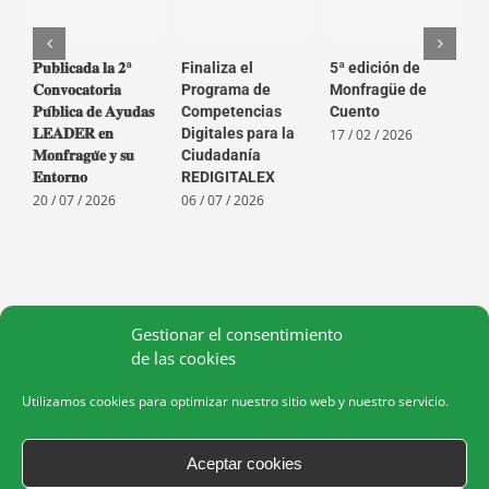
𝐏𝐮𝐛𝐥𝐢𝐜𝐚𝐝𝐚 𝐥𝐚 𝟐ª
Finaliza el
5ª edición de
R
𝐂𝐨𝐧𝐯𝐨𝐜𝐚𝐭𝐨𝐫𝐢𝐚
Programa de
Monfragüe de
i
𝐏𝐮́𝐛𝐥𝐢𝐜𝐚 𝐝𝐞 𝐀𝐲𝐮𝐝𝐚𝐬
Competencias
Cuento
C
𝐋𝐄𝐀𝐃𝐄𝐑 𝐞𝐧
Digitales para la
A
17 / 02 / 2026
𝐌𝐨𝐧𝐟𝐫𝐚𝐠𝐮̈𝐞 𝐲 𝐬𝐮
Ciudadanía
2
𝐄𝐧𝐭𝐨𝐫𝐧𝐨
REDIGITALEX
M
E
20 / 07 / 2026
06 / 07 / 2026
0
Gestionar el consentimiento
de las cookies
Utilizamos cookies para optimizar nuestro sitio web y nuestro servicio.
Aceptar cookies