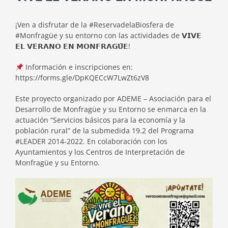
¡Ven a disfrutar de la #ReservadelaBiosfera de
#Monfragüe y su entorno con las actividades de 𝗩𝗜𝗩𝗘
𝗘𝗟 𝗩𝗘𝗥𝗔𝗡𝗢 𝗘𝗡 𝗠𝗢𝗡𝗙𝗥𝗔𝗚𝗨̈𝗘!
Información e inscripciones en:
https://forms.gle/DpKQECcW7LwZt6zV8
Este proyecto organizado por ADEME – Asociación para el
Desarrollo de Monfragüe y su Entorno se enmarca en la
actuación “Servicios básicos para la economía y la
población rural” de la submedida 19.2 del Programa
#LEADER 2014-2022. En colaboración con los
Ayuntamientos y los Centros de Interpretación de
Monfragüe y su Entorno.