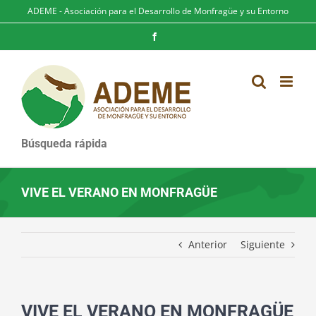
Saltar
ADEME - Asociación para el Desarrollo de Monfragüe y su Entorno
al
contenido
Facebook
Búsqueda rápida
VIVE EL VERANO EN MONFRAGÜE
Anterior
Siguiente
VIVE EL VERANO EN MONFRAGÜE